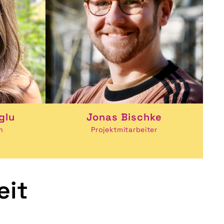
glu
Jonas Bischke
n
Projektmitarbeiter
eit