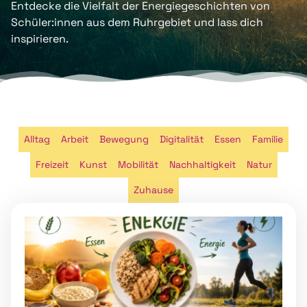
Entdecke die Vielfalt der Energiegeschichten von
Schüler:innen aus dem Ruhrgebiet und lass dich
inspirieren.
Alltag
Arbeit
Bewegung
Digitalität
Essen
Familie
Freizeit
Kunst
Mobilität
Nachhaltigkeit
Natur
Zuhause