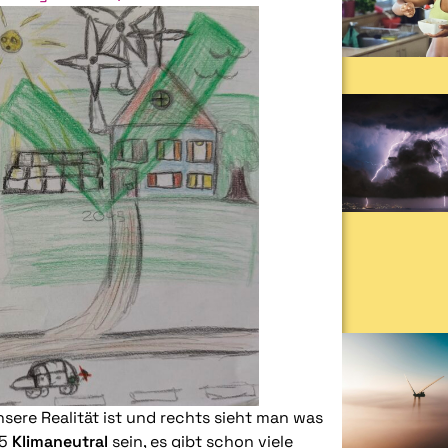
sere Realität ist und rechts sieht man was
45
Klimaneutral
sein, es gibt schon viele